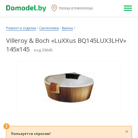
Полоцк и Новополоцк
Ремонт и отделка
/
Сантехника
/
Ванны
/
Villeroy & Boch «LuXXus BQ145LUX3LHV»
145x145
код 39645
!
×
Пользуется спросом!