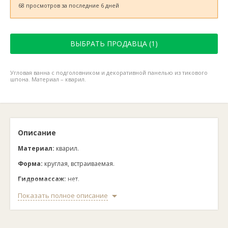
68 просмотров за последние 6 дней
ВЫБРАТЬ ПРОДАВЦА (1)
Угловая ванна с подголовником и декоративной панелью из тикового
шпона. Материал – кварил.
Описание
Материал:
кварил.
Форма:
круглая, встраиваемая.
Гидромассаж:
нет.
Комплектация:
ножки, подголовник.
Показать полное описание
Страна:
Германия.