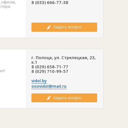
 офисов,
8 (033) 666-77-38
стера.
Задать вопрос
г. Полоцк, ул. Стрелецкая, 23,
к.1
8 (029) 658-71-77
онт
8 (029) 710-99-57
vidol.by
ooovidol@mail.ru
Задать вопрос