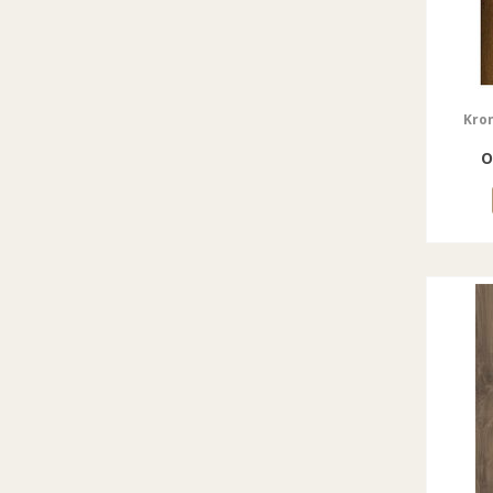
Kron
о