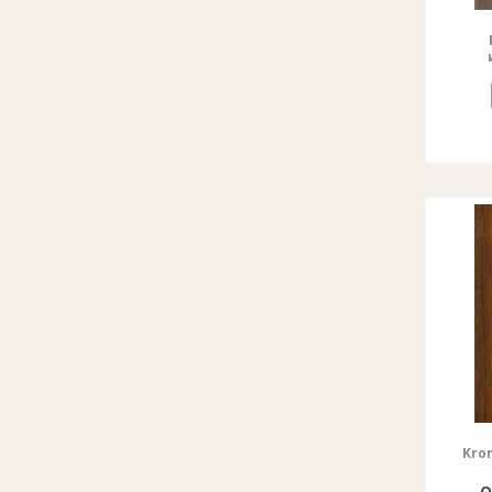
Kron
о