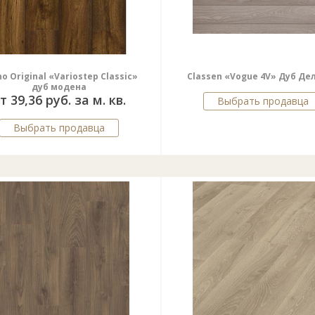
o Original «Variostep Classic»
Classen «Vogue 4V» Дуб Де
дуб модена
т 39,36 руб. за м. кв.
Выбрать продавца
Выбрать продавца