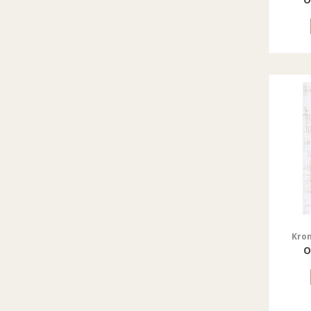
Kro
о