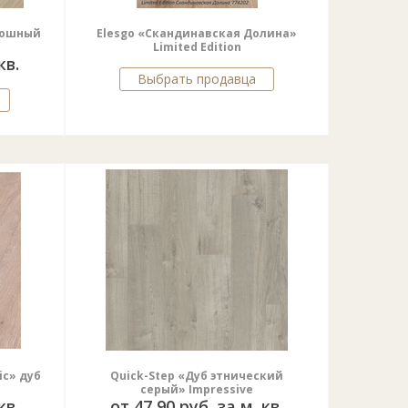
скошный
Elesgo «Скандинавская Долина»
Limited Edition
кв.
Выбрать продавца
ic» дуб
Quick-Step «Дуб этнический
серый» Impressive
кв.
от 47,90 руб. за м. кв.