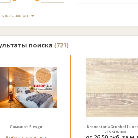
ть все фильтры
ультаты поиска
(721)
Ламинат Elesgo
Kronostar «Grunhoff» яс
стокгольм
от 26,50 руб. за м. 
Выбрать продавца