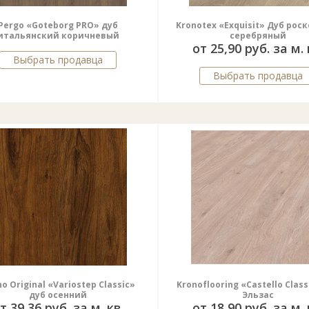
Pergo «Goteborg PRO» дуб
Kronotex «Exquisit» Дуб ро
итальянский коричневый
серебряный
от 25,90 руб. за м. 
Выбрать продавца
Выбрать продавца
o Original «Variostep Classic»
Kronoflooring «Castello Class
дуб осенний
Эльзас
т 39,36 руб. за м. кв.
от 18,90 руб. за м. 