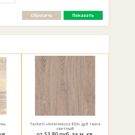
Сбросить
Показать
ень
Tarkett «Intermezzo 833» дуб танго
светлый
кв.
от 53,80 руб. за м. кв.