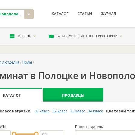
КАТАЛОГ
СТАТЬИ
ЖУРНАЛ
овополоцк
МЕБЕЛЬ
БЛАГОУСТРОЙСТВО ТЕРРИТОРИИ
 и отделка
/
Полы
/
минат в Полоцке и Новопол
КАТАЛОГ
ПРОДАВЦЫ
Класс нагрузки:
31 класс
32 класс
33 класс
34 класс
Цветовой тон
BYN
Производитель