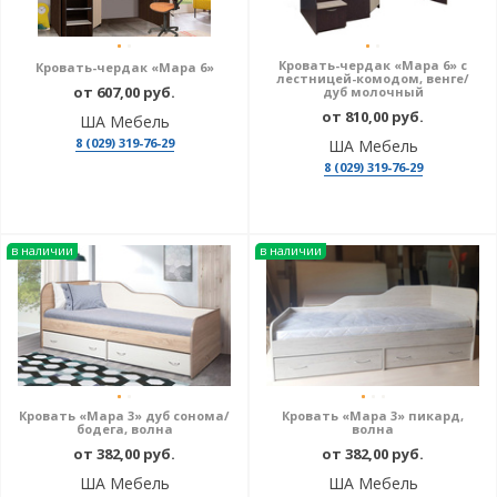
Кровать-чердак «Мара 6» с
Кровать-чердак «Мара 6»
лестницей-комодом, венге/
от 607,00 руб.
дуб молочный
от 810,00 руб.
ША Мебель
8 (029) 319-76-29
ША Мебель
8 (029) 319-76-29
в наличии
в наличии
Кровать «Мара 3» дуб сонома/
Кровать «Мара 3» пикард,
бодега, волна
волна
от 382,00 руб.
от 382,00 руб.
ША Мебель
ША Мебель