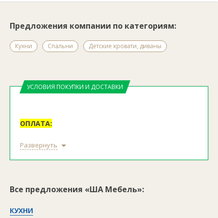
Предложения компании по категориям:
Кухни
Спальни
Детские кровати, диваны
УСЛОВИЯ ПОКУПКИ И ДОСТАВКИ
ОПЛАТА:
Наличный расчет при получении товара в
Развернуть
момент доставки курьером.
Оплата банковской картой Visa или Mastercard.
Принимаются только бесконтактные карты.
Оплата производится через терминал в
Все предложения «ША Мебель»:
момент доставки курьером. Необходимо
заранее предупредить менеджера об оплате
КУХНИ
картой.