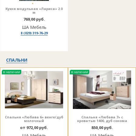
обменять его, если:
Кухня модульная «Лариса» 2.0
товар не был в употреблении и не имеет
м
следов использования потребителем:
769,00 руб.
царапин, сколов, потертостей, пятен и т. п.;
ША Мебель
товар полностью укомплектован и сохранена
8 (029) 319-76-29
фабричная упаковка;
сохранены все ярлыки и заводская
маркировка;
товар сохраняет товарный вид и свои
СПАЛЬНИ
потребительские свойства.
в наличии
в наличии
Спальня «Любава 6» венге/дуб
Спальня «Любава 7» с
молочный
кроватью 1400, дуб сонома
от 972,00 руб.
850,00 руб.
ША Мебель
ША Мебель