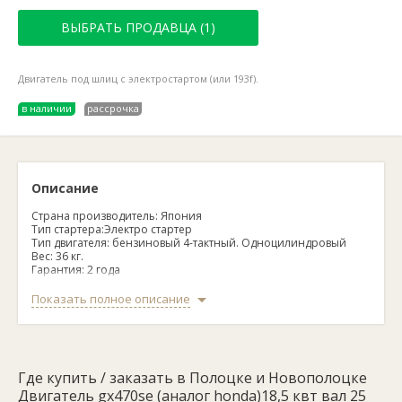
ВЫБРАТЬ ПРОДАВЦА (1)
Двигатель под шлиц с электростартом (или 193f).
в наличии
рассрочка
Описание
Страна производитель: Япония
Тип стартера:Электро стартер
Тип двигателя: бензиновый 4-тактный. Одноцилиндровый
Вес: 36 кг.
Гарантия: 2 года
Особенности данной модели:
Показать полное описание
Модель GX-470se (под шпонку)
Тип топлива: Бензин АИ-92
Тип двигателя: OHV, 4-хтакт., 1 цилиндровый
Мощность: л.с. 18,5
Где купить / заказать в Полоцке и Новополоцке
Объем двигателя: см3 460
Пуск двигателя: Ручной
Двигатель gx470sе (аналог honda)18,5 квт вал 25