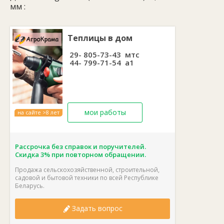
Расход топлива: г/кВт/ч 374
мм :
Объём масла: (л) 1,1
Емкость топл. бака: л 6,5
Вал: 25мм под шпонку
Габари ты, (Д/Ш/В), мм: 485*455*535
Теплицы в дом
Масса: кг 36
29- 805-73-43 мтс
44- 799-71-54 а1
мои работы
на сайте >8 лет
Рассрочка без справок и поручителей.
Скидка 3% при повторном обращении.
Продажа сельскохозяйственной, строительной,
садовой и бытовой техники по всей Республике
Беларусь.
Задать вопрос