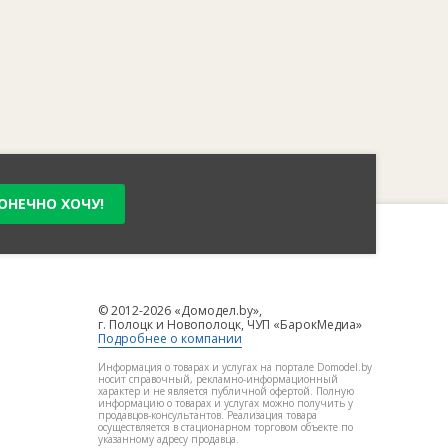
ОНЕЧНО ХОЧУ!
© 2012-2026 «Домодел.by»,
г. Полоцк и Новополоцк, ЧУП «БарокМедиа»
Подробнее о компании
Информация о товарах и услугах на портале Domodel.by
носит справочный, рекламно-информационный
характер и не является публичной офертой. Полную
информацию о товарах и услугах можно получить у
продавцов-консультантов. Реализация товара
осуществляется в стационарном торговом объекте по
указанному адресу продавца.